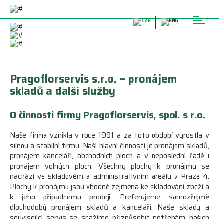
Pragoflorservis s.r.o. – pronájem
skladů a další služby
O činnosti firmy Pragoflorservis, spol. s r.o.
Naše firma vznikla v roce 1991 a za toto období vyrostla v
silnou a stabilní firmu. Naší hlavní činností je pronájem skladů,
pronájem kanceláří, obchodních ploch a v neposlední řadě i
pronájem volných ploch. Všechny plochy k pronájmu se
nachází ve skladovém a administrativním areálu v Praze 4.
Plochy k pronájmu jsou vhodné zejména ke skladování zboží a
k jeho případnému prodeji. Preferujeme samozřejmě
dlouhodobý pronájem skladů a kanceláří. Naše sklady a
související servis se snažíme přizpůsobit potřebám našich