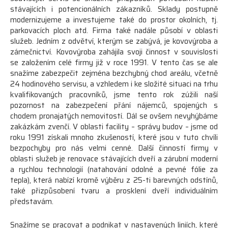
stávajících i potencionálních zákazníků. Sklady postupně
modernizujeme a investujeme také do prostor okolních, tj.
parkovacích ploch atd. Firma také nadále působí v oblasti
služeb. Jedním z odvětví, kterým se zabývá, je kovovýroba a
zámečnictví. Kovovýroba zahájila svoji činnost v souvislosti
se založením celé firmy již v roce 1991. V tento čas se ale
snažíme zabezpečit zejména bezchybný chod areálu, včetně
24 hodinového servisu, a vzhledem i ke složité situaci na trhu
kvalifikovaných pracovníků, jsme tento rok zúžili naší
pozornost na zabezpečení přání nájemců, spojených s
chodem pronajatých nemovitostí. Dál se ovšem nevyhýbáme
zakázkám zvenčí. V oblasti facility – správy budov – jsme od
roku 1991 získali mnoho zkušeností, které jsou v tuto chvíli
bezpochyby pro nás velmi cenné. Další činností firmy v
oblasti služeb je renovace stávajících dveří a zárubní moderní
a rychlou technologií (natahování odolné a pevné fólie za
tepla), která nabízí kromě výběru z 25-ti barevných odstínů,
také přizpůsobení tvaru a prosklení dveří individuálním
představám.
Snažíme se pracovat a podnikat v nastavených liniích, které