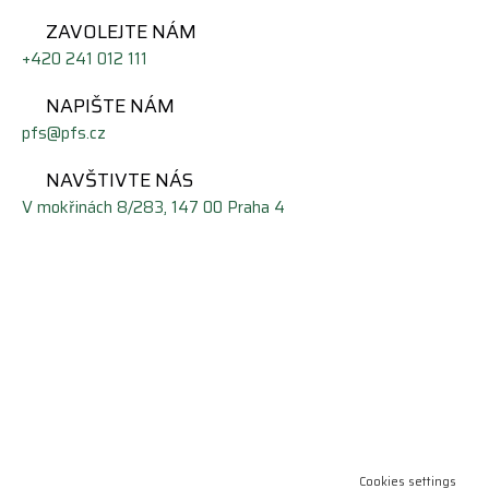
ZAVOLEJTE NÁM
+420 241 012 111
NAPIŠTE NÁM
pfs@pfs.cz
NAVŠTIVTE NÁS
V mokřinách 8/283, 147 00 Praha 4
© Copyright 2022 pfs.cz |
GDPR
| Webdesign:
firemniweb.cz
Cookies settings